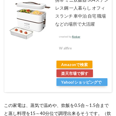
レス鋼 一人暮らし オフィ
スランチ 車中泊 自宅 職場
などの場所で大活躍
created by
Rinker
W allfire
Amazonで検索
楽天市場で探す
Yahoo!ショッピングで
検索
この家電は、蒸気で温めや、炊飯を0.5合～1.5合まで
と蒸し料理を15～40分位で調理出来るそうです。（炊