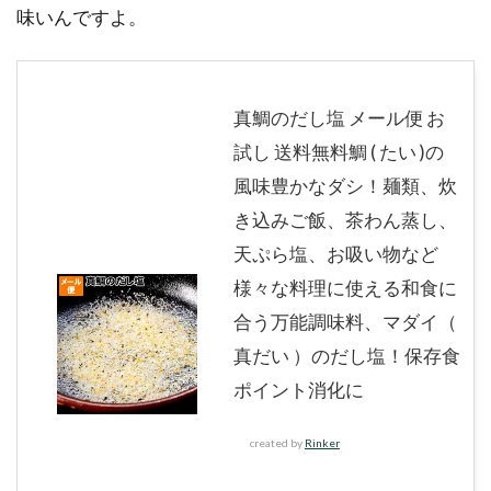
味いんですよ。
真鯛のだし塩 メール便 お
試し 送料無料鯛 ( たい )の
風味豊かなダシ！麺類、炊
き込みご飯、茶わん蒸し、
天ぷら塩、お吸い物など
様々な料理に使える和食に
合う万能調味料、マダイ（
真だい ）のだし塩！保存食
ポイント消化に
created by
Rinker