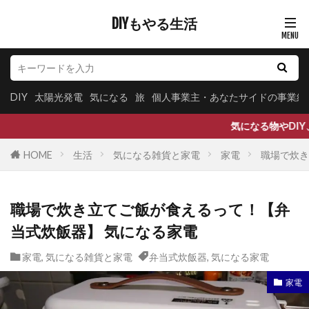
DIYもやる生活
DIY
太陽光発電
気になる
旅
個人事業主・あなたサイドの事業紹
気になる物やDIY、旅もするし飲み食いもする ブ
HOME
生活
気になる雑貨と家電
家電
職場で炊き
職場で炊き立てご飯が食えるって！【弁
当式炊飯器】 気になる家電
家電
,
気になる雑貨と家電
弁当式炊飯器
,
気になる家電
家電